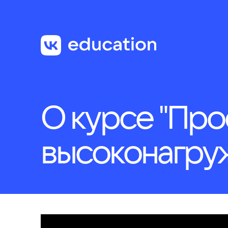
О проекте
Про
О курсе "Пр
высоконагру