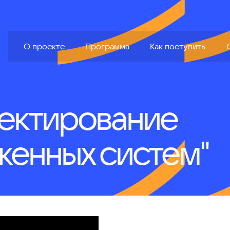
грамма
Как поступить
Открытые курсы
События
О проекте
Программа
Как поступить
оектирование
женных систем"