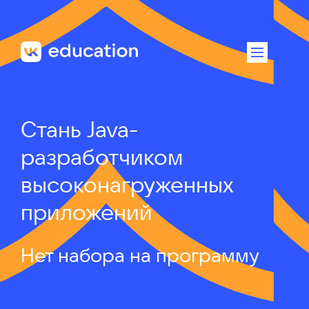
Стань Java-
разработчиком
высоконагруженных
приложений
Нет набора на программу