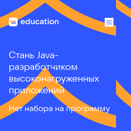
Стань Java-
разработчиком
высоконагруженных
приложений
Нет набора на программу