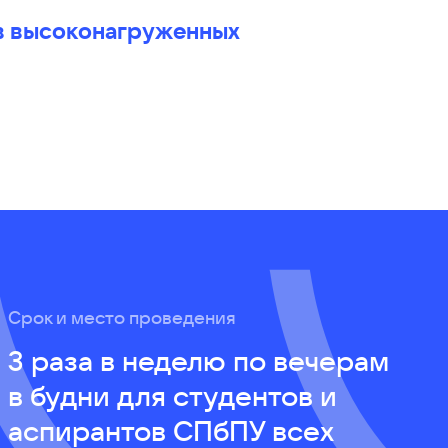
в высоконагруженных
Срок и место проведения
3 раза в неделю по вечерам
в будни для студентов и
аспирантов СПбПУ всех