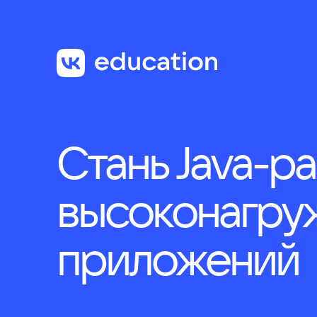
О проекте
Про
Стань Java-р
высоконагру
приложений