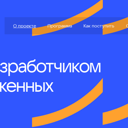
грамма
Как поступить
Открытые курсы
События
О проекте
Программа
Как поступить
азработчиком
женных