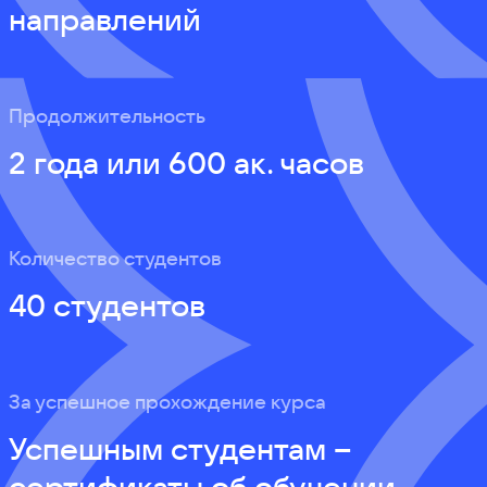
направлений
Продолжительность
2 года или 600 ак. часов
Количество студентов
40 студентов
За успешное прохождение курса
Успешным студентам –
сертификаты об обучении