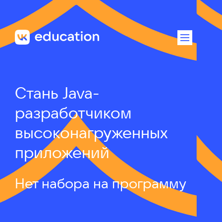
Стань Java-
разработчиком
высоконагруженных
приложений
Нет набора на программу